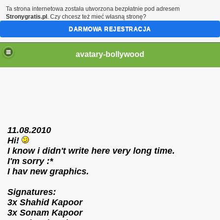
Ta strona internetowa została utworzona bezpłatnie pod adresem
Stronygratis.pl
. Czy chcesz też mieć własną stronę?
DARMOWA REJESTRACJA
avatary-bollywood
11.08.2010
Hi!
I know i didn't write here very long time.
I'm sorry :*
I hav new graphics.
Signatures:
3x Shahid Kapoor
3x Sonam Kapoor