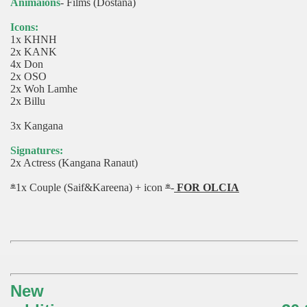
Animaions
- Films (Dostana)
Icons:
1x KHNH
2x KANK
4x Don
2x OSO
2x Woh Lamhe
2x Billu
3x Kangana
Signatures:
2x Actress (Kangana Ranaut)
*
1x Couple (Saif&Kareena) + icon
*
-
FOR OLCIA
New