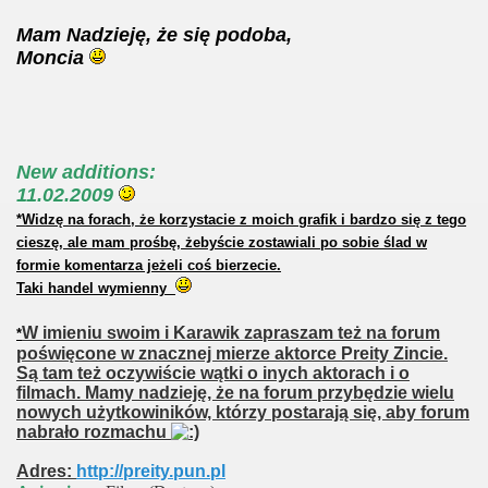
Mam Nadzieję, że się podoba,
Moncia
New additions:
11.02.2009
*Widzę na forach, że korzystacie z moich grafik i bardzo się z tego
cieszę, ale mam prośbę, żebyście zostawiali po sobie ślad w
formie komentarza jeżeli coś bierzecie.
Taki handel wymienny
W imieniu swoim i Karawik zapraszam też na forum
*
poświęcone w znacznej mierze aktorce Preity Zincie.
Są tam też oczywiście wątki o inych aktorach i o
filmach. Mamy nadzieję, że na forum przybędzie wielu
nowych użytkowiników, którzy postarają się, aby forum
nabrało rozmachu
Adres:
http://preity.pun.pl