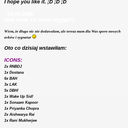
I hope you like it. ;D ;D ;D
26.09.2009
New adds +N nowy wygląd!
!!
Wiem, że długo nic nie dodawałam, ale tereaz mam dla Was sporo nowych
avków i sygnatur
Oto co dzisiaj wstawiłam:
ICONS:
2x RNBDJ
1x Dostana
6x BAH
3x LAK
5x DBH!
1x Wake Up Sid!
1x Sonaam Kapoor
1x Priyanka Chopra
2x Aishwarya Rai
1x Rani Mukherjee