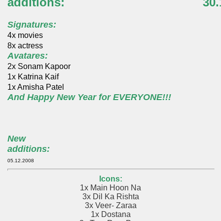
additions:
30.
Signatures:
4x movies
8x actress
Avatares:
2x Sonam Kapoor
1x Katrina Kaif
1x Amisha Patel
And Happy New Year for EVERYONE!!!
New
additions:
05.12.2008
Icons:
1x Main Hoon Na
3x Dil Ka Rishta
3x Veer- Zaraa
1x Dostana