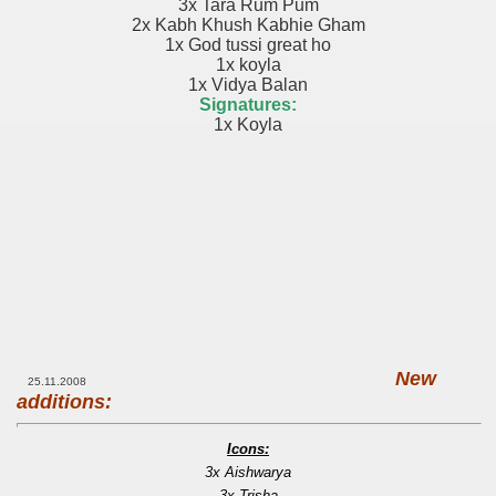
3x Tara Rum Pum
2x Kabh Khush Kabhie Gham
1x God tussi great ho
1x koyla
1x Vidya Balan
Signatures:
1x Koyla
New
25.11.2008
additions:
Icons:
3x Aishwarya
3x Trisha