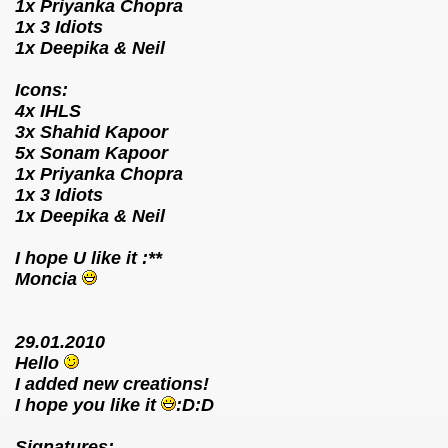
1x Priyanka Chopra
1x 3 Idiots
1x Deepika & Neil
Icons:
4x IHLS
3x Shahid Kapoor
5x Sonam Kapoor
1x Priyanka Chopra
1x 3 Idiots
1x Deepika & Neil
I hope U like it :**
Moncia
29.01.2010
Hello
I added new creations!
I hope you like it
:D:D
Signatures: