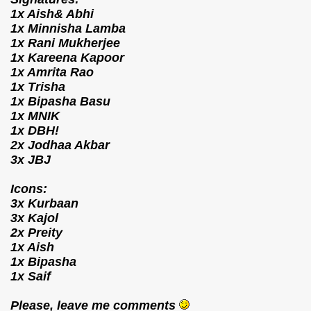
1x Aish& Abhi
1x Minnisha Lamba
1x Rani Mukherjee
1x Kareena Kapoor
1x Amrita Rao
1x Trisha
1x Bipasha Basu
1x MNIK
1x DBH!
2x Jodhaa Akbar
3x JBJ
Icons:
3x Kurbaan
3x Kajol
2x Preity
1x Aish
1x Bipasha
1x Saif
Please, leave me comments